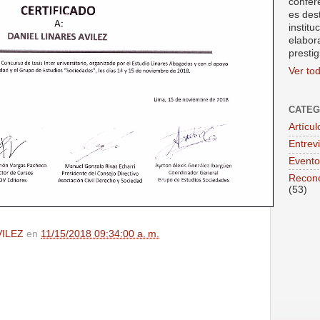
confer
es des
institu
elabor
prestig
Ver tod
CATEG
Artícul
Entrev
Evento
Recono
(53)
VILEZ
en
11/15/2018 09:34:00 a. m.