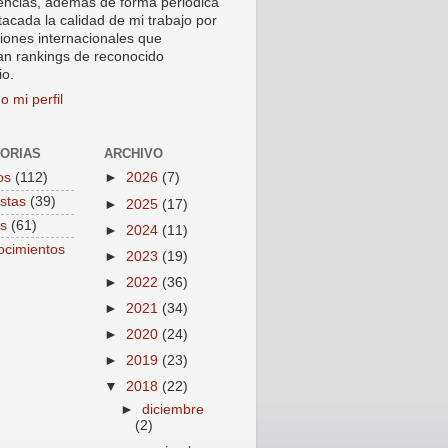
encias, ademas de forma periódica
tacada la calidad de mi trabajo por
ciones internacionales que
an rankings de reconocido
io.
o mi perfil
ORIAS
ARCHIVO
os
(112)
►
2026
(7)
istas
(39)
►
2025
(17)
s
(61)
►
2024
(11)
cimientos
►
2023
(19)
►
2022
(36)
►
2021
(34)
►
2020
(24)
►
2019
(23)
▼
2018
(22)
►
diciembre
(2)