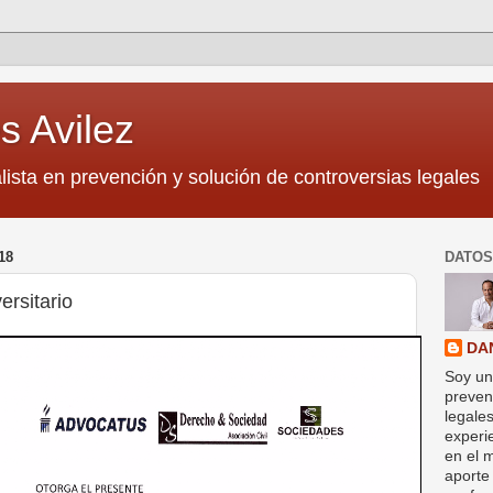
s Avilez
lista en prevención y solución de controversias legales
18
DATOS
ersitario
DA
Soy un
preven
legale
experi
en el 
aporte 