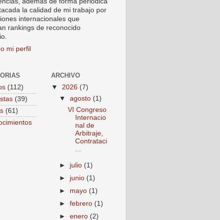
encias, ademas de forma periódica
tacada la calidad de mi trabajo por
ciones internacionales que
an rankings de reconocido
io.
o mi perfil
ORIAS
ARCHIVO
os
(112)
▼
2026
(7)
▼
agosto
(1)
istas
(39)
VI Congreso
s
(61)
Internacio
cimientos
nal de
Arbitraje,
Contrataci
...
►
julio
(1)
►
junio
(1)
►
mayo
(1)
►
febrero
(1)
►
enero
(2)