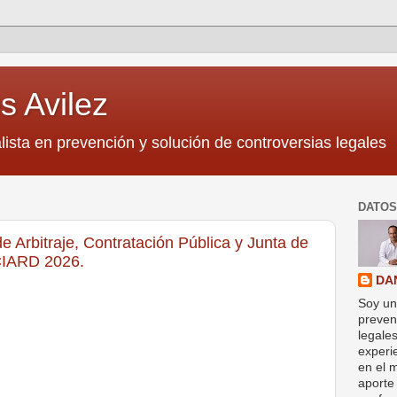
s Avilez
lista en prevención y solución de controversias legales
DATOS
e Arbitraje, Contratación Pública y Junta de
CIARD 2026.
DA
Soy un
preven
legale
experi
en el 
aporte 