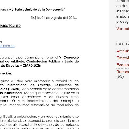
confer
es des
institu
elabor
prestig
Ver tod
CATEG
Artícul
Entrev
Evento
Recono
(53)