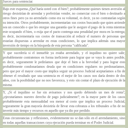
Jueces para sentenciar.
Bajo este esquema ¿Qué haría usted con el bien?; probablemente quienes tienen aversión al
riesgo desistirían de arrendar y preferirían vender, no comerciar con el bien o destinarlo a
otros fines pero ya no arrendarlo como era su voluntad, es decir, ya no contratarían según
su intención. Otros probablemente, incrementarían sus costos buscando que quien arriende
sea un conocido o que les otorgue una garantía que le asegure el pago de la renta mientras
este ocupando el bien, o exija que el pacto contenga una penalidad por mora en la entrega;
es decir, incrementaría sus costos de transacción al reducir el numero de personas que
estarían dispuestas a arrendar en estas condiciones, lo que implica además una mayor
inversión de tiempo en la búsqueda de esta persona “calificada”.
Y que sucedería si el inmueble ya estaba arrendado, y el inquilino no quiere salir;
probablemente contratemos en forma ineficiente para lograr que se vaya lo antes posible,
es decir, seguramente le pediríamos que deje el bien a la brevedad y para lograr esto
probablemente condonaríamos deuda que en condiciones regulares no perdonaríamos,
pero que por el mayor costo que implica seguir un proceso Judicial aceptaríamos a fin de
obtener el resultado que una sentencia en el mejor de los casos nos daría dentro de dos
años, con la posibilidad que no nos favorezca, y esto sin contar el plazo de ejecución de la
misma.
Y, ¿Si el inquilino se fue sin avisarnos y nos quedo debiendo un mes de renta?,
¿ejecutaríamos nuestro derecho de pago judicialmente?; en la mayor parte de los casos
probablemente esta mensualidad sea menor al costo que implica un proceso Judicial,
seguramente la gran mayoría desistiría de llevar esta cobranza a los tribunales a fin de no
invertir más tiempo y recursos en aquello que ya dio por perdido.
Estas circunstancias y reflexiones, evidentemente no se dan sólo en el arrendamiento, sino
en todas aquellas transacciones cuya ejecución pueda terminar en el Poder Judicial.