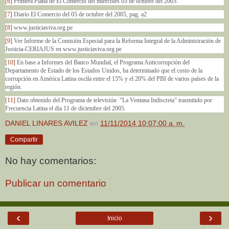
[6]
Primera Plana de El Comercio del miércoles 05 de octubre del 2005.
[7]
Diario El Comercio del 05 de octubre del 2005, pag. a2
[8]
www.justiciaviva.org.pe
[9]
Ver Informe de la Comisión Especial para la Reforma Integral de la Administración de
Justicia-CERIAJUS en www.justiciaviva.org.pe
[10]
En base a Informes del Banco Mundial, el Programa Anticorrupción del
Departamento de Estado de los Estados Unidos, ha determinado que el costo de la
corrupción en América Latina oscila entre el 15% y el 20% del PBI de varios países de la
región.
[11]
Dato obtenido del Programa de televisión “La Ventana Indiscreta” trasmitido por
Frecuencia Latina el día 11 de diciembre del 2005.
DANIEL LINARES AVILEZ
en
11/11/2014 10:07:00 a. m.
Compartir
No hay comentarios:
Publicar un comentario
‹
›
Inicio