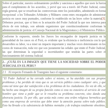
Sobre el particular, nuestro ordenamiento prohíbe y sanciona a aquellos que usen la fuerza
para el cumplimiento de los acuerdos, y prevé que sea a través del Poder Judicial, como
regla general, que se resuelvan las controversias entre los justiciables, admitiendo en forma
excepcional a los Tribunales Arbítrales y Militares como entes encargados de administrar
justicia en casos muy puntuales, conforme lo establecido en las leyes sobre la materia
[3]
.
Debemos precisar, que si bien es la actuación del Poder Judicial la que nos interesa para
efecto de este trabajo, son además organismos que constitucionalmente conforman la
administración de justicia: el Consejo Nacional de la Magistratura y el Ministerios Público.
Conforme lo expuesto, siendo los Jueces los encargados de impartir justicia en la
generalidad de los casos en el Perú, es evidente que la eficiencia o ineficiencia con la que
desarrollen su labor, va a tener un impacto importante y muchas veces determinante en los
costos de transacción, toda vez que son justamente las señales que emite el Poder Judicial,
las que determinan la seguridad o incertidumbre que tendrán las partes sobre el
funcionamiento del sistema Judicial.
2.- ¿CUÁL ES LA IMAGEN QUE TIENE LA SOCIEDAD SOBRE EL PODER
JUDICIAL EN EL PERU?
2.1 Al respecto Fernando de Trazegnies hace el siguiente comentario:
“El Poder Judicial se ha cerrado sobre sí mismo, se ha aturdido con sus propios
problemas y ha perdido de vista que es un servicio público como cualquier otro, y que
como tal tiene que dar satisfacción a los problemas de los ciudadanos. En vez de ello, se
ha hecho una imagen de su propia función como si esta no estuviera al servicio de este
hombre que viene a pedir que se le resuelva su problema concreto, sino dando una
abstracta justicia. Es por ello, que actúa más como una orden religiosa hermética que
como una empresa de servicios que debe tener la atención puesta sobre todo público.
Esto ha llevado a la subsistencia de hábitos mentales y de trabajos totalmente obsoletos,