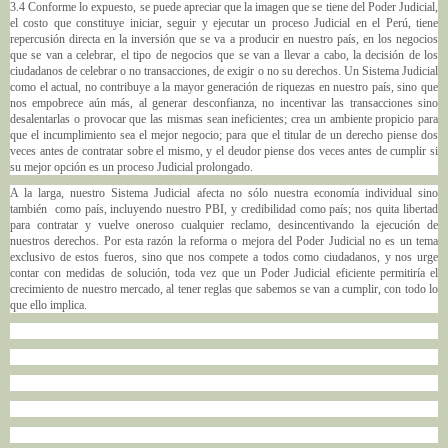
3.4 Conforme lo expuesto, se puede apreciar que la imagen que se tiene del Poder Judicial,
el costo que constituye iniciar, seguir y ejecutar un proceso Judicial en el Perú, tiene
repercusión directa en la inversión que se va a producir en nuestro país, en los negocios
que se van a celebrar, el tipo de negocios que se van a llevar a cabo, la decisión de los
ciudadanos de celebrar o no transacciones, de exigir o no su derechos. Un Sistema Judicial
como el actual, no contribuye a la mayor generación de riquezas en nuestro país, sino que
nos empobrece aún más, al generar desconfianza, no incentivar las transacciones sino
desalentarlas o provocar que las mismas sean ineficientes; crea un ambiente propicio para
que el incumplimiento sea el mejor negocio; para que el titular de un derecho piense dos
veces antes de contratar sobre el mismo, y el deudor piense dos veces antes de cumplir si
su mejor opción es un proceso Judicial prolongado.
A la larga, nuestro Sistema Judicial afecta no sólo nuestra economía individual sino
también como país, incluyendo nuestro PBI, y credibilidad como país; nos quita libertad
para contratar y vuelve oneroso cualquier reclamo, desincentivando la ejecución de
nuestros derechos. Por esta razón la reforma o mejora del Poder Judicial no es un tema
exclusivo de estos fueros, sino que nos compete a todos como ciudadanos, y nos urge
contar con medidas de solución, toda vez que un Poder Judicial eficiente permitiría el
crecimiento de nuestro mercado, al tener reglas que sabemos se van a cumplir, con todo lo
que ello implica.