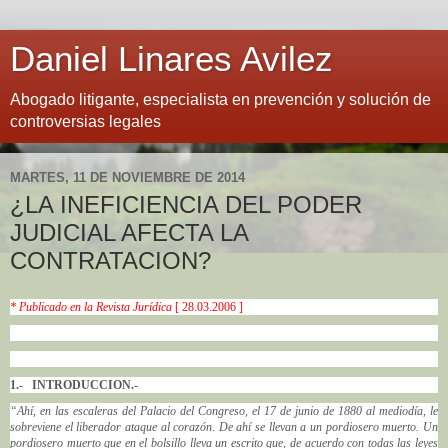
Daniel Linares Avilez
Abogado litigante, especialista en prevención y solución de
controversias legales
MARTES, 11 DE NOVIEMBRE DE 2014
¿LA INEFICIENCIA DEL PODER
JUDICIAL AFECTA LA
CONTRATACION?
* Publicado en la Revista Jurídica
[ 28.03.2006 ]
1.- INTRODUCCION.-
“Ahí, en las escaleras del Palacio del Congreso, el 17 de junio de 1880 al mediodía, le
sobreviene el liberador ataque al corazón. De ahí se llevan a un pordiosero muerto. Un
pordiosero muerto que en el bolsillo lleva un escrito que, de acuerdo con todas las leyes