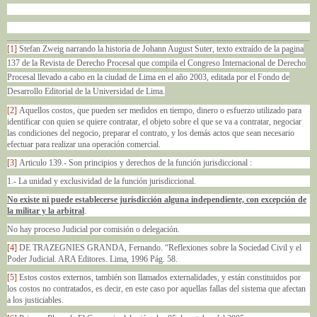
[1]
Stefan Zweig narrando la historia de Johann August Suter, texto extraído de la pagina
137 de la Revista de Derecho Procesal que compila el Congreso Internacional de Derecho
Procesal llevado a cabo en la ciudad de Lima en el año 2003, editada por el Fondo de
Desarrollo Editorial de la Universidad de Lima.
[2]
Aquellos costos, que pueden ser medidos en tiempo, dinero o esfuerzo utilizado para
identificar con quien se quiere contratar, el objeto sobre el que se va a contratar, negociar
las condiciones del negocio, preparar el contrato, y los demás actos que sean necesario
efectuar para realizar una operación comercial.
[3]
Articulo 139.- Son principios y derechos de la función jurisdiccional :
1.- La unidad y exclusividad de la función jurisdiccional.
No existe ni puede establecerse jurisdicción alguna independiente, con excepción de
la militar y la arbitral
.
No hay proceso Judicial por comisión o delegación.
[4]
DE TRAZEGNIES GRANDA, Fernando. “Reflexiones sobre la Sociedad Civil y el
Poder Judicial. ARA Editores. Lima, 1996 Pág. 58.
[5]
Estos costos externos, también son llamados externalidades, y están constituidos por
los costos no contratados, es decir, en este caso por aquellas fallas del sistema que afectan
a los justiciables.