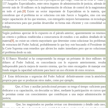
137 Juzgados Especializados, entre otros órganos de administración de justicia; además de
invertir más de 16 millones en la implementación de oficinas de control de la magistratura
en todo el país.
[8]
Existe un sector importante de Especialistas en la materia, que
consideran que el problema no se soluciona con más Jueces o Juzgados, sino con una
mejor capacitación de los que tenemos, con entregarles mejores herramientas en tecnología
e infraestructura para que puedan desarrollar en forma más eficiente y con comodidad su
trabajo.
Según podemos apreciar de lo expuesto en el párrafo anterior, aparentemente no tenemos
un criterio o políticas establecidas a consecuencia de estudios o un análisis detallado de la
materia
[9]
, no existe un criterio mayoritario que determine como solucionar los problemas
de estructura del Poder Judicial, probablemente lo que hoy este buscando el Presidente de
la Corte Suprema sean remedios que alivien los males inmediatos pero que no solucionan
el problema desde su raíz.
4) El Banco Mundial se ha comprometido ha otorgar un préstamo de doce millones de
dólares al Poder Judicial, en concordancia con lo expuesto anteriormente, resulta
indispensable para la mejora de nuestro sistema, que los entes encargados de manejar este
fondo tengan la capacidad suficiente para hacer un uso eficiente de estos recursos.
2.4 Estas deficiencias o urgencias del Poder Judicial definitivamente crean la atmósfera
propicia para que se produzcan otros males, como por ejemplo;
i) Que, el Juez y auxiliar jurisdiccional peruano no tenga el tiempo suficiente para
dedicarse a su capacitación, sin descuidar su labor, mediante la participación en cursos que
le permitan contar con conocimientos que contribuyan a una mejor administración de
justicia;
ii) Que, los magistrados no puedan revisar con detenimiento y detalle cada caso,