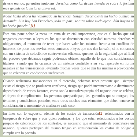
de este mundo, garantiza tanto sus derechos como los de sus herederos sobre la fortuna
más grande de la historia universal.
Nadie hasta ahora ha reclamado su herencia. Ningún descendiente ha hecho pública su
demanda. Aún hoy San Francisco, todo un país, se alza sobre suelo ajeno. Aún hoy no se
ha hecho justicia.”
[1]
Esta cita pone sobre la mesa un tema de crucial importancia, que es el hecho que así
tengamos contratos o leyes en los que se determinen con claridad nuestros derechos y
obligaciones, al momento de tener que hacer valer los mismos frente a un conflicto de
intereses, de poco nos servirán esos contratos o leyes que nos dan la razón, si no contamos
con un sistema de solución de controversias eficiente, que nos de la seguridad que al final
del proceso que debamos seguir podremos obtener aquello de lo que nos consideramos
titulares; siendo que la carencia de un sistema confiable a su vez repercute en forma
negativa en las transacciones, evitando muchas veces que se den las mismas o provocando
que se celebren en condiciones ineficientes.
Cuando realizamos transacciones en el mercado, debemos tener presente que siempre
existe el riesgo que se produzcan conflictos, riesgo que podrá incrementarse o disminuirse
dependiendo de varios factores, como son la naturaleza propia del negocio que se celebra,
el objeto de cumplimiento, las personas que participan, las garantías que se otorgan, los
términos y condiciones pactados, entre otros muchos mas elementos que deben tenerse en
consideración al momento de analizarse cada caso.
En línea con lo expuesto, además de los costos de transacción
[2]
relacionados con la
búsqueda de sobre que y con quien contratar, y los que están relacionados a los costos
propios de celebración de los contratos, es necesario que al momento de concretarse un
negocio, quienes participen del mismo tengan en consideración los costos de obligar a
cumplir con lo pactado.