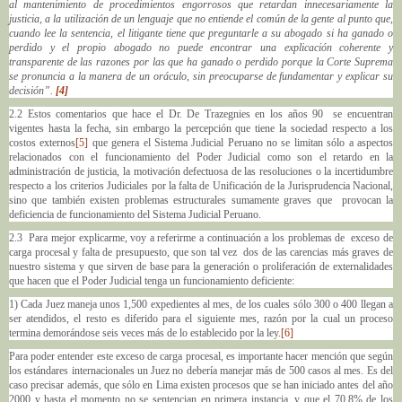
al mantenimiento de procedimientos engorrosos que retardan innecesariamente la
justicia, a la utilización de un lenguaje que no entiende el común de la gente al punto que,
cuando lee la sentencia, el litigante tiene que preguntarle a su abogado si ha ganado o
perdido y el propio abogado no puede encontrar una explicación coherente y
transparente de las razones por las que ha ganado o perdido porque la Corte Suprema
se pronuncia a la manera de un oráculo, sin preocuparse de fundamentar y explicar su
decisión”.
[4]
2.2
Estos comentarios que hace el Dr. De Trazegnies en los años 90 se encuentran
vigentes hasta la fecha, sin embargo la percepción que tiene la sociedad respecto a los
costos externos
[5]
que genera el Sistema Judicial Peruano no se limitan sólo a aspectos
relacionados con el funcionamiento del Poder Judicial como son el retardo en la
administración de justicia, la motivación defectuosa de las resoluciones o la incertidumbre
respecto a los criterios Judiciales por la falta de Unificación de la Jurisprudencia Nacional,
sino que también existen problemas estructurales sumamente graves que provocan la
deficiencia de funcionamiento del Sistema Judicial Peruano.
2.3 Para mejor explicarme, voy a referirme a continuación a los problemas de exceso de
carga procesal y falta de presupuesto, que son tal vez dos de las carencias más graves de
nuestro sistema y que sirven de base para la generación o proliferación de externalidades
que hacen que el Poder Judicial tenga un funcionamiento deficiente:
1) Cada Juez maneja unos 1,500 expedientes al mes, de los cuales sólo 300 o 400 llegan a
ser atendidos, el resto es diferido para el siguiente mes, razón por la cual un proceso
termina demorándose seis veces más de lo establecido por la ley.
[6]
Para poder entender este exceso de carga procesal, es importante hacer mención que según
los estándares internacionales un Juez no debería manejar más de 500 casos al mes. Es del
caso precisar además, que sólo en Lima existen procesos que se han iniciado antes del año
2000 y hasta el momento no se sentencian en primera instancia, y que el 70.8% de los