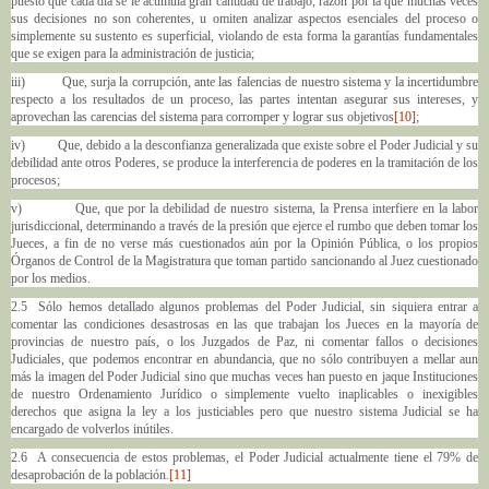
puesto que cada día se le acumula gran cantidad de trabajo, razón por la que muchas veces
sus decisiones no son coherentes, u omiten analizar aspectos esenciales del proceso o
simplemente su sustento es superficial, violando de esta forma la garantías fundamentales
que se exigen para la administración de justicia;
iii) Que, surja la corrupción, ante las falencias de nuestro sistema y la incertidumbre
respecto a los resultados de un proceso, las partes intentan asegurar sus intereses, y
aprovechan las carencias del sistema para corromper y lograr sus objetivos
[10]
;
iv) Que, debido a la desconfianza generalizada que existe sobre el Poder Judicial y su
debilidad ante otros Poderes, se produce la interferencia de poderes en la tramitación de los
procesos;
v) Que, que por la debilidad de nuestro sistema, la Prensa interfiere en la labor
jurisdiccional, determinando a través de la presión que ejerce el rumbo que deben tomar los
Jueces, a fin de no verse más cuestionados aún por la Opinión Pública, o los propios
Órganos de Control de la Magistratura que toman partido sancionando al Juez cuestionado
por los medios.
2.5 Sólo hemos detallado algunos problemas del Poder Judicial, sin siquiera entrar a
comentar las condiciones desastrosas en las que trabajan los Jueces en la mayoría de
provincias de nuestro país, o los Juzgados de Paz, ni comentar fallos o decisiones
Judiciales, que podemos encontrar en abundancia, que no sólo contribuyen a mellar aun
más la imagen del Poder Judicial sino que muchas veces han puesto en jaque Instituciones
de nuestro Ordenamiento Jurídico o simplemente vuelto inaplicables o inexigibles
derechos que asigna la ley a los justiciables pero que nuestro sistema Judicial se ha
encargado de volverlos inútiles.
2.6 A consecuencia de estos problemas, el Poder Judicial actualmente tiene el 79% de
desaprobación de la población.
[11]