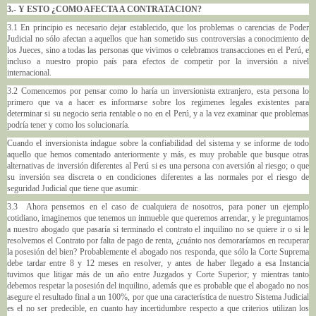
3.- Y ESTO ¿COMO AFECTA A CONTRATACION?
3.1 En principio es necesario dejar establecido, que los problemas o carencias de Poder
Judicial no sólo afectan a aquellos que han sometido sus controversias a conocimiento de
los Jueces, sino a todas las personas que vivimos o celebramos transacciones en el Perú, e
incluso a nuestro propio país para efectos de competir por la inversión a nivel
internacional.
3.2 Comencemos por pensar como lo haría un inversionista extranjero, esta persona lo
primero que va a hacer es informarse sobre los regimenes legales existentes para
determinar si su negocio seria rentable o no en el Perú, y a la vez examinar que problemas
podría tener y como los solucionaría.
Cuando el inversionista indague sobre la confiabilidad del sistema y se informe de todo
aquello que hemos comentado anteriormente y más, es muy probable que busque otras
alternativas de inversión diferentes al Perú si es una persona con aversión al riesgo; o que
su inversión sea discreta o en condiciones diferentes a las normales por el riesgo de
seguridad Judicial que tiene que asumir.
3.3 Ahora pensemos en el caso de cualquiera de nosotros, para poner un ejemplo
cotidiano, imaginemos que tenemos un inmueble que queremos arrendar, y le preguntamos
a nuestro abogado que pasaría si terminado el contrato el inquilino no se quiere ir o si le
resolvemos el Contrato por falta de pago de renta, ¿cuánto nos demoraríamos en recuperar
la posesión del bien? Probablemente el abogado nos responda, que sólo la Corte Suprema
debe tardar entre 8 y 12 meses en resolver, y antes de haber llegado a esa Instancia
tuvimos que litigar más de un año entre Juzgados y Corte Superior; y mientras tanto
debemos respetar la posesión del inquilino, además que es probable que el abogado no nos
asegure el resultado final a un 100%, por que una característica de nuestro Sistema Judicial
es el no ser predecible, en cuanto hay incertidumbre respecto a que criterios utilizan los