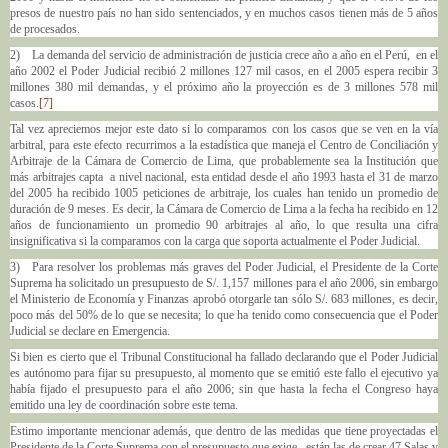
presos de nuestro país no han sido sentenciados, y en muchos casos tienen más de 5 años
de procesados.
2) La demanda del servicio de administración de justicia crece año a año en el Perú, en el
año 2002 el Poder Judicial recibió 2 millones 127 mil casos, en el 2005 espera recibir 3
millones 380 mil demandas, y el próximo año la proyección es de 3 millones 578 mil
casos.
[7]
Tal vez apreciemos mejor este dato si lo comparamos con los casos que se ven en la vía
arbitral, para este efecto recurrimos a la estadística que maneja el Centro de Conciliación y
Arbitraje de la Cámara de Comercio de Lima, que probablemente sea la Institución que
más arbitrajes capta a nivel nacional, esta entidad desde el año 1993 hasta el 31 de marzo
del 2005 ha recibido 1005 peticiones de arbitraje, los cuales han tenido un promedio de
duración de 9 meses. Es decir, la Cámara de Comercio de Lima a la fecha ha recibido en 12
años de funcionamiento un promedio 90 arbitrajes al año, lo que resulta una cifra
insignificativa si la comparamos con la carga que soporta actualmente el Poder Judicial.
3) Para resolver los problemas más graves del Poder Judicial, el Presidente de la Corte
Suprema ha solicitado un presupuesto de S/. 1,157 millones para el año 2006, sin embargo
el Ministerio de Economía y Finanzas aprobó otorgarle tan sólo S/. 683 millones, es decir,
poco más del 50% de lo que se necesita; lo que ha tenido como consecuencia que el Poder
Judicial se declare en Emergencia.
Si bien es cierto que el Tribunal Constitucional ha fallado declarando que el Poder Judicial
es autónomo para fijar su presupuesto, al momento que se emitió este fallo el ejecutivo ya
había fijado el presupuesto para el año 2006; sin que hasta la fecha el Congreso haya
emitido una ley de coordinación sobre este tema.
Estimo importante mencionar además, que dentro de las medidas que tiene proyectadas el
Presidente de la Corte Suprema con el presupuesto que exige, están las de crear 47 Salas y