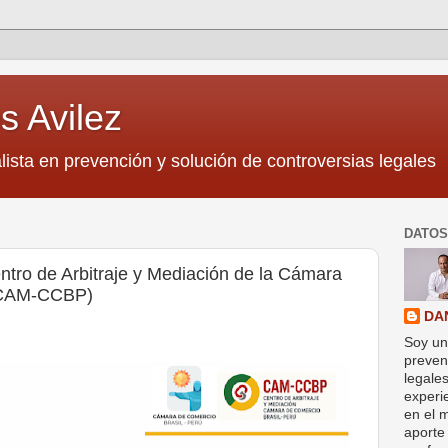
s Avilez
lista en prevención y solución de controversias legales
DATOS
tro de Arbitraje y Mediación de la Cámara
 (CAM-CCBP)
DA
Soy un
preven
legale
experi
en el 
aporte 