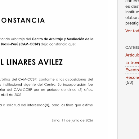
confer
es des
institu
elabor
prestig
Ver tod
CATEG
Artícul
Entrev
Evento
Recono
(53)