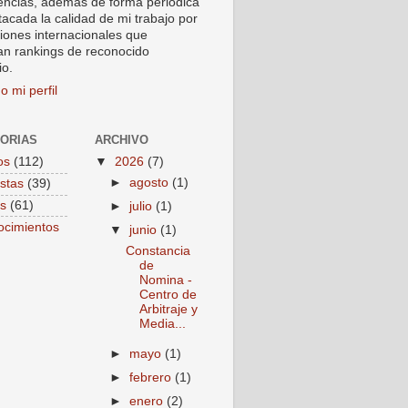
encias, ademas de forma periódica
tacada la calidad de mi trabajo por
ciones internacionales que
an rankings de reconocido
io.
o mi perfil
ORIAS
ARCHIVO
os
(112)
▼
2026
(7)
►
agosto
(1)
istas
(39)
s
(61)
►
julio
(1)
cimientos
▼
junio
(1)
Constancia
de
Nomina -
Centro de
Arbitraje y
Media...
►
mayo
(1)
►
febrero
(1)
►
enero
(2)