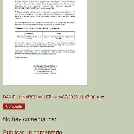
DANIEL LINARES AVILEZ
en
4/07/2025 11:47:00 a. m.
Compartir
No hay comentarios:
Publicar un comentario